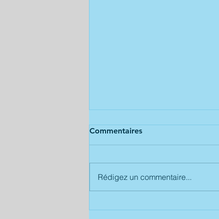
Commentaires
Rédigez un commentaire...
Retrouvez nos productions
sur www.d2m-eshop.eu