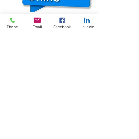
Phone
Email
Facebook
LinkedIn
Téléchargez notre Catalogue étancheurs
Transmettez nous votre demande de devis
DEBEVRE CHAUDRONNERIE
1225 Breenack Straete
59270 MERRIS
Tel :
03 28 42 76 23
Conditions générales de vente
Politique de confidentialité
Mentions légales