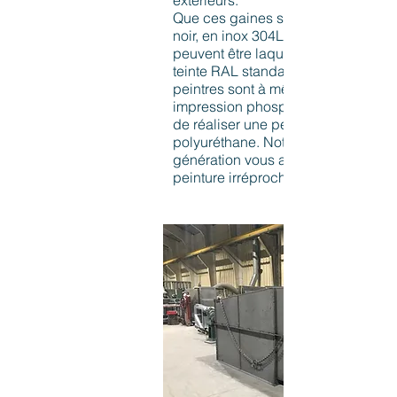
extérieurs.
Que ces gaines soient réalisées en
noir, en inox 304L ou 316L, celles-c
peuvent être laquées dans nos ateli
teinte RAL standard de votre choix
peintres sont à même d'appliquer 
impression phosphatante uniquem
de réaliser une peinture de finition
polyuréthane. Notre installation de 
génération vous assure une qualité
peinture irréprochable.