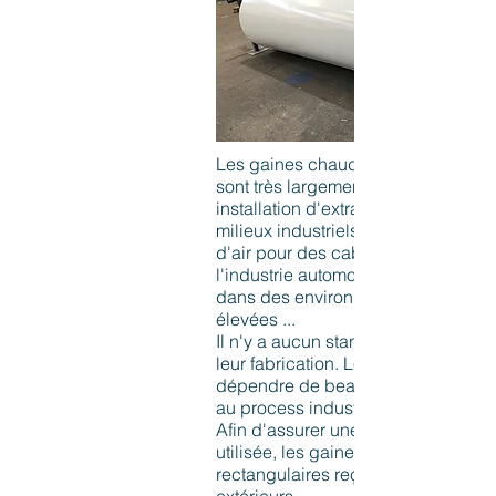
Les gaines chaudronnées rectangu
sont très largement utilisées dans 
installation d'extraction d'air dans 
milieux industriels exigeants : extra
d'air pour des cabines de peinture
l'industrie automobile, dépoussiér
dans des environnements à tempér
élevées ...
Il n'y a aucun standard à applique
leur fabrication. Leur conception va
dépendre de beaucoup de paramèt
au process industriel auquel il se r
Afin d'assurer une réelle rigidité de 
utilisée, les gaines chaudronnées
rectangulaires reçoivent des renfor