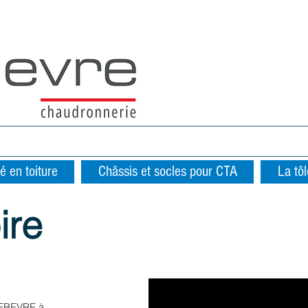
é en toiture
Châssis et socles pour CTA
La tôl
ire
 DEBEVRE à