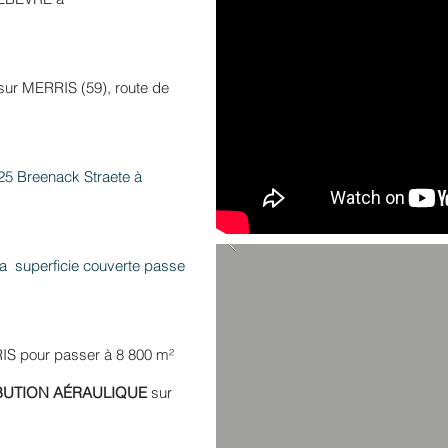
 sur ME
RRIS (59), route de
25 Breenack Straete à
La superficie couverte passe
IS pour passer à 8 800 m²
BUTION AÉRAULIQUE
sur