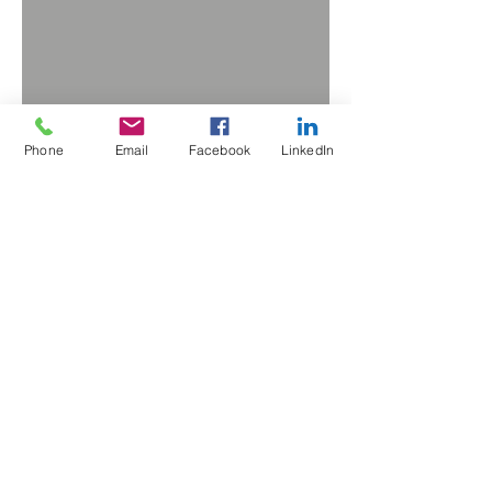
Phone
Email
Facebook
LinkedIn
RETOUR
DEBEVRE CHAUDRONNERIE
1225 Breenack Straete
59270 MERRIS
Tel :
03 28 42 76 23
Conditions générales de vente